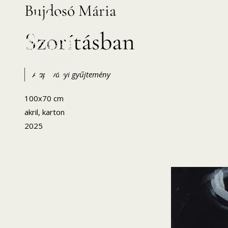
Bujdosó Mária
Skip
to
Szorításban
content
Alapítványi gyűjtemény
100x70 cm
HANEMA – Hajdúsági Nemzetközi Művésztelep
akril, karton
2025