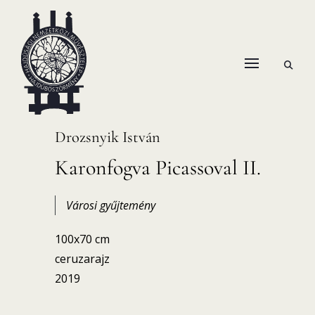
Skip
to
content
open
HANEMA – Hajdúsági Nemzetközi Művésztelep
search
form
Drozsnyik István
Karonfogva Picassoval II.
Városi gyűjtemény
100x70 cm
ceruzarajz
2019