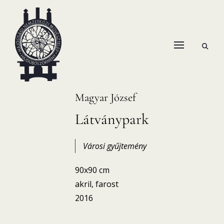
Skip
to
content
open
HANEMA – Hajdúsági Nemzetközi Művésztelep
search
form
Magyar József
Látványpark
Városi gyűjtemény
90x90 cm
akril, farost
2016