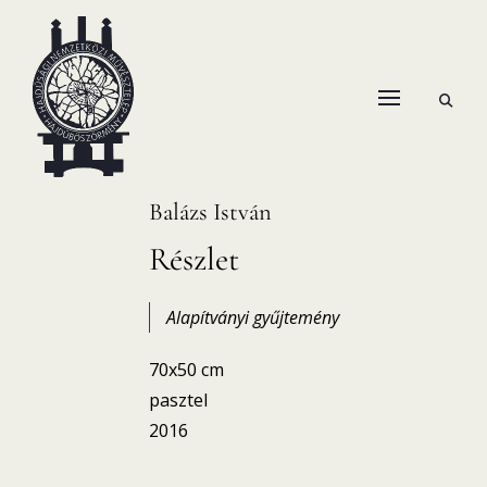
Skip
to
content
open
HANEMA – Hajdúsági Nemzetközi Művésztelep
search
form
Balázs István
Részlet
Alapítványi gyűjtemény
70x50 cm
pasztel
2016