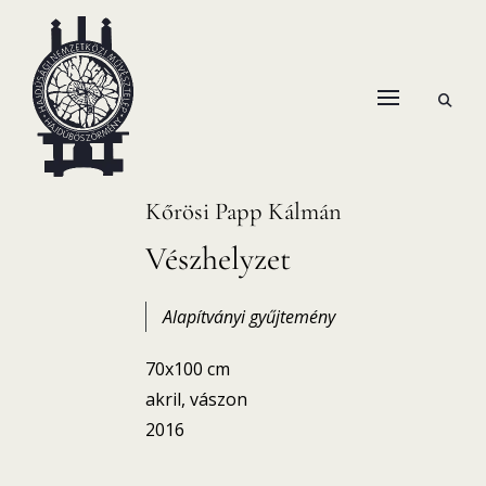
Skip
to
content
open
HANEMA – Hajdúsági Nemzetközi Művésztelep
search
form
Kőrösi Papp Kálmán
Vészhelyzet
Alapítványi gyűjtemény
70x100 cm
akril, vászon
2016