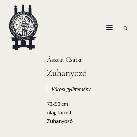
Skip
to
content
open
HANEMA – Hajdúsági Nemzetközi Művésztelep
search
form
Ásztai Csaba
Zuhanyozó
Városi gyűjtemény
70x50 cm
olaj, farost
Zuhanyozó