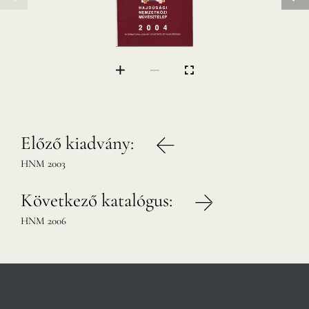
HAJDÚSÁGI
NEMZETKÖZI
MŰVÉSZTELEP
INTERNATIONAL COLONY OF ARTISTS OF  HAJDÚ  REGION
Bejegyzés
Előző kiadvány:
navigáció
HNM 2003
Következő katalógus:
HNM 2006