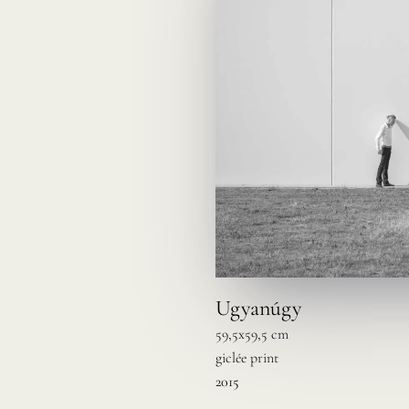
Ugyanúgy
59,5x59,5 cm
giclée print
2015