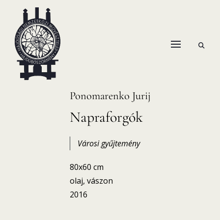
Skip
to
content
open
HANEMA – Hajdúsági Nemzetközi Művésztelep
search
form
Ponomarenko Jurij
Napraforgók
Városi gyűjtemény
80x60 cm
olaj, vászon
2016