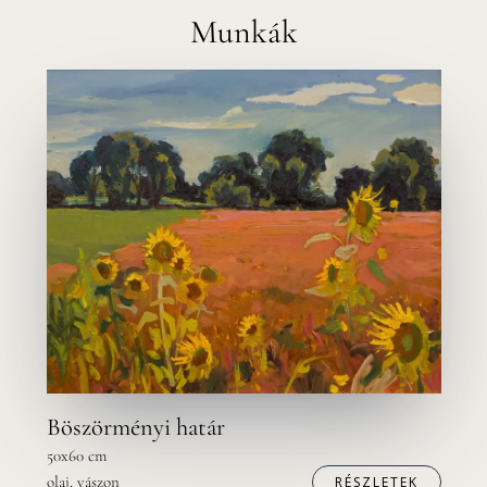
Munkák
Böszörményi határ
50x60 cm
olaj, vászon
RÉSZLETEK