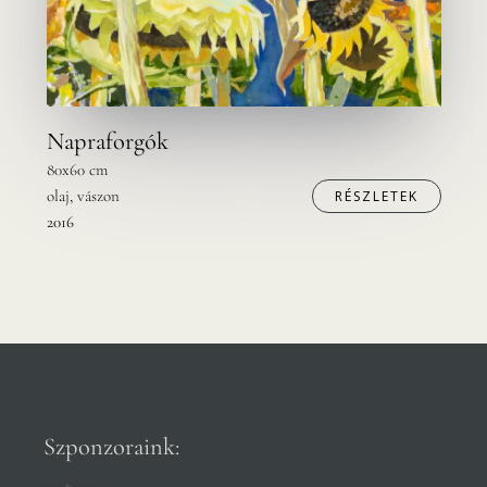
Napraforgók
80x60 cm
olaj, vászon
RÉSZLETEK
2016
Szponzoraink: