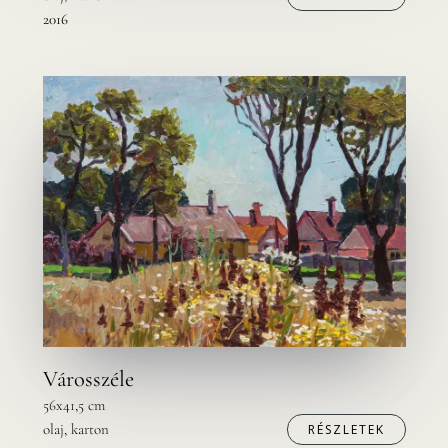
2016
Városszéle
56x41,5 cm
olaj, karton
RÉSZLETEK