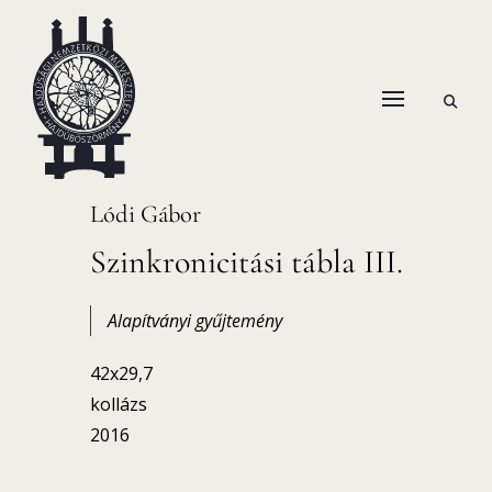
Skip
to
content
open
HANEMA – Hajdúsági Nemzetközi Művésztelep
search
form
Lódi Gábor
Szinkronicitási tábla III.
Alapítványi gyűjtemény
42x29,7
kollázs
2016