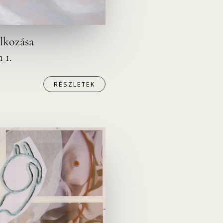
álkozása
 1.
RÉSZLETEK