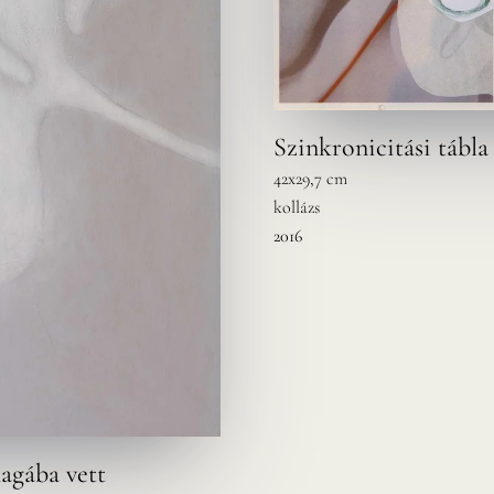
Szinkronicitási tábla 
42x29,7 cm
kollázs
2016
agába vett