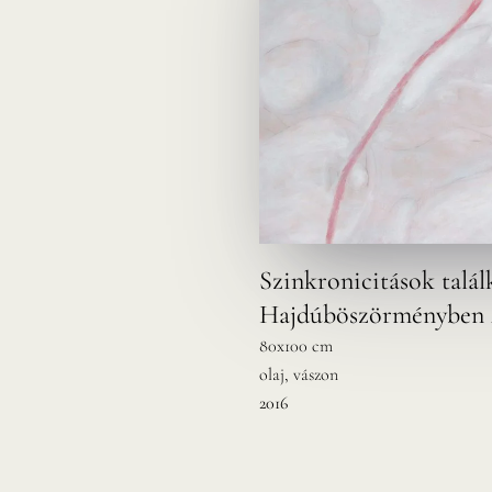
Szinkronicitások talál
Hajdúböszörményben 
80x100 cm
olaj, vászon
2016