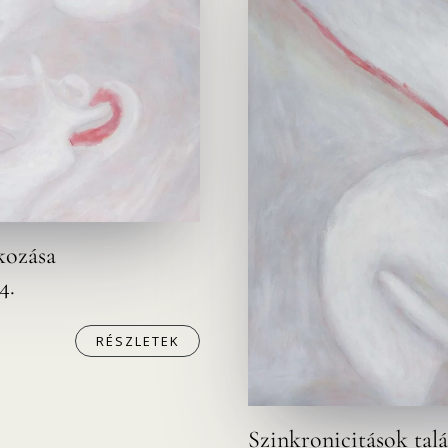
kozása
4.
RÉSZLETEK
Szinkronicitások tal