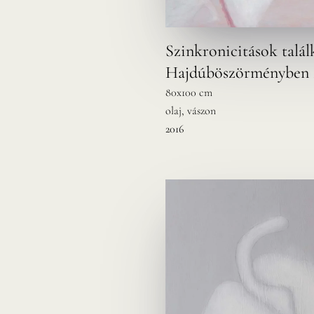
Szinkronicitások talál
Hajdúböszörményben 
80x100 cm
olaj, vászon
2016