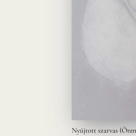
Nyújtott szarvas (Önm