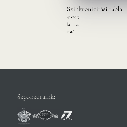
Szinkronicitási tábla I
42x29,7
kollázs
2016
Szponzoraink: