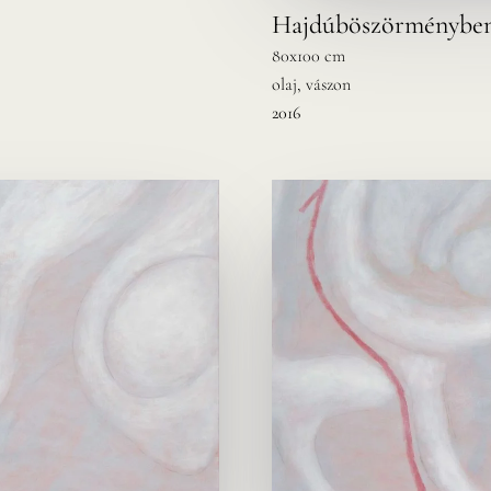
Hajdúböszörményben
80x100 cm
olaj, vászon
2016