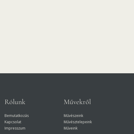
Rólunk
Művekről
Bemutatkozás
Művészeink
Kapcsolat
Művésztelepeink
Impresszum
Műveink