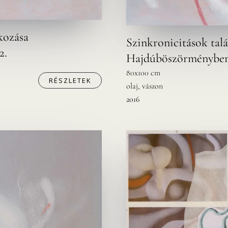
kozása
Szinkronicitások tal
2.
Hajdúböszörményben
80x100 cm
RÉSZLETEK
olaj, vászon
2016