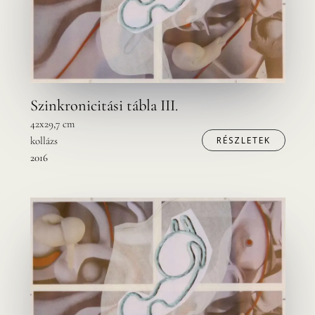
Szinkronicitási tábla III.
42x29,7 cm
kollázs
RÉSZLETEK
2016