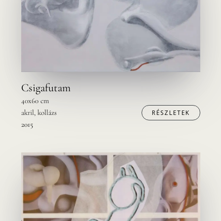
Csigafutam
40x60 cm
akril, kollázs
RÉSZLETEK
2015