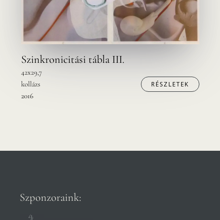
Szinkronicitási tábla III.
42x29,7
kollázs
RÉSZLETEK
2016
Szponzoraink: